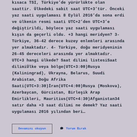
kısaca TSI, Türkiye’de yürürlükte olan
saattir. Ülkedeki sabit saat UTC+3’tür. Önceki
yaz saati uygulaması 8 Eylül 2016’da sona erdi
ve ülkenin resmi saati UTC+2’den UTC+3’e
değiştirildi, böylece yaz saati uygulaması
kışın da geçerli oldu. +3 hangi meridyen? 3-
Türkiye, 36-42 derece kuzey enlemleri arasında
yer almaktadır. 4- Türkiye, doğu meridyeninin
26-45 dereceleri arasında yer almaktadır.
UTC+3 hangi ülkede? Saat dilimi listesiSaat
dilimiÜlke veya bölge(UTC+3:00)Rusya
(Kaliningrad), Ukrayna, Belarus, Suudi
Arabistan, Doğu Afrika
Saati(UTC+3:30)İran(UTC+4:00)Rusya (Moskova),
Azerbaycan, Gürcistan, Birleşik Arap
Emirlikleri, Mauritius(UTC+4:30)Afganistan34
satır daha +3 saat dilimi ne demek? Yaz saati
uygulaması 2016 yılından beri…
Utc
Devamını okuyun
Yorum Bırak
3
Hangi