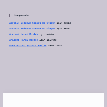
Son yorumlar
Aerobik Solunum Sonucu Ne Oluşur
için
admin
Aerobik Solunum Sonucu Ne Oluşur
için
Ebru
Anatomi Hangi Meslek
için
admin
Anatomi Hangi Meslek
için
Işıktaş
Rtük Nereye Şikayet Edilir
için
admin
tulipbet