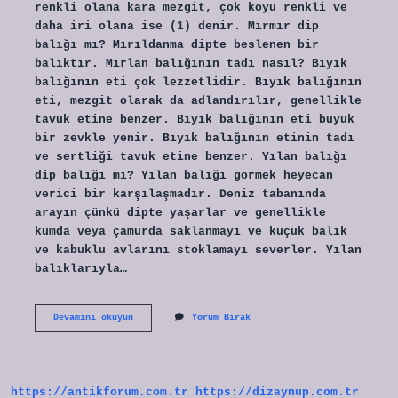
renkli olana kara mezgit, çok koyu renkli ve
daha iri olana ise (1) denir. Mırmır dip
balığı mı? Mırıldanma dipte beslenen bir
balıktır. Mırlan balığının tadı nasıl? Bıyık
balığının eti çok lezzetlidir. Bıyık balığının
eti, mezgit olarak da adlandırılır, genellikle
tavuk etine benzer. Bıyık balığının eti büyük
bir zevkle yenir. Bıyık balığının etinin tadı
ve sertliği tavuk etine benzer. Yılan balığı
dip balığı mı? Yılan balığı görmek heyecan
verici bir karşılaşmadır. Deniz tabanında
arayın çünkü dipte yaşarlar ve genellikle
kumda veya çamurda saklanmayı ve küçük balık
ve kabuklu avlarını stoklamayı severler. Yılan
balıklarıyla…
Mırlan
Devamını okuyun
Yorum Bırak
Hangi
Balık
Türüdür
https://antikforum.com.tr
https://dizaynup.com.tr