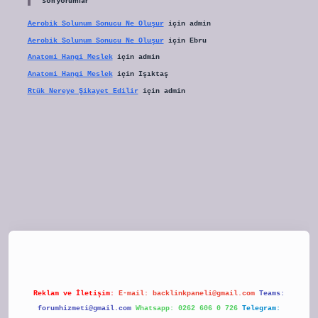
Son yorumlar
Aerobik Solunum Sonucu Ne Oluşur
için
admin
Aerobik Solunum Sonucu Ne Oluşur
için
Ebru
Anatomi Hangi Meslek
için
admin
Anatomi Hangi Meslek
için
Işıktaş
Rtük Nereye Şikayet Edilir
için
admin
tulipbet
Reklam ve İletişim:
E-mail:
backlinkpaneli@gmail.com
Teams:
forumhizmeti@gmail.com
Whatsapp: 0262 606 0 726
Telegram: