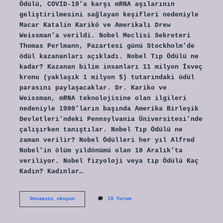
Ödülü, COVID-19’a karşı mRNA aşılarının
geliştirilmesini sağlayan keşifleri nedeniyle
Macar Katalin Karikó ve Amerikalı Drew
Weissman’a verildi. Nobel Meclisi Sekreteri
Thomas Perlmann, Pazartesi günü Stockholm’de
ödül kazananları açıkladı. Nobel Tıp Ödülü ne
kadar? Kazanan bilim insanları 11 milyon İsveç
kronu (yaklaşık 1 milyon $) tutarındaki ödül
parasını paylaşacaklar. Dr. Kariko ve
Weissman, mRNA teknolojisine olan ilgileri
nedeniyle 1990’ların başında Amerika Birleşik
Devletleri’ndeki Pennsylvania Üniversitesi’nde
çalışırken tanıştılar. Nobel Tıp Ödülü ne
zaman verilir? Nobel Ödülleri her yıl Alfred
Nobel’in ölüm yıldönümü olan 10 Aralık’ta
veriliyor. Nobel fizyoloji veya tıp Ödülü Kaç
Kadın? Kadınlar…
Nobel
Devamını okuyun
10 Yorum
Tıp
Ödülü
Var