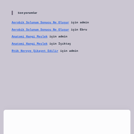
Son yorumlar
Aerobik Solunum Sonucu Ne Oluşur
için
admin
Aerobik Solunum Sonucu Ne Oluşur
için
Ebru
Anatomi Hangi Meslek
için
admin
Anatomi Hangi Meslek
için
Işıktaş
Rtük Nereye Şikayet Edilir
için
admin
tulipbet