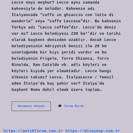
Lecce neyi meşhur? Lecce aynı zamanda
kahvesiyle de ünlüdür. Kahvenin adı
İtalyancada “caffe in ghiaccio con latte di
mandorla” veya “caffe Leccese”dir. Bu kahvenin
Türkçe adı “Lecce coffee”dir. Lecce’de deniz
var mı? Lecco belediyesi 238 km²’dir ve tarihi
olarak başkent denizden uzaktır. Ancak Lecce
belediyesinin Adriyatik Denizi ile 20 km
uzunluğunda bir kıyı şeridi vardır ve bu
belediyenin Frigole, Torre Chianca, Torre
Rinalda, San Cataldo vb. adlı köyleri ve
köyleri kıyıda yer almaktadır. Lecce hangi
ülkenin takımı? Lecce, İtalyaLecce / Temsil
eden İtalya’da kaç şehir var? İtalya’da
başkent Roma dahil olmak üzere toplam…
Lecce
Devamını okuyun
Yorum Bırak
Şehir
Mi
https://antikforum.com.tr
https://dizaynup.com.tr