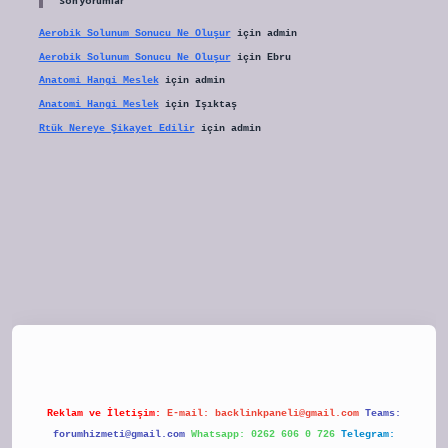
Son yorumlar
Aerobik Solunum Sonucu Ne Oluşur
için
admin
Aerobik Solunum Sonucu Ne Oluşur
için
Ebru
Anatomi Hangi Meslek
için
admin
Anatomi Hangi Meslek
için
Işıktaş
Rtük Nereye Şikayet Edilir
için
admin
tulipbet
Reklam ve İletişim:
E-mail:
backlinkpaneli@gmail.com
Teams:
forumhizmeti@gmail.com
Whatsapp: 0262 606 0 726
Telegram: