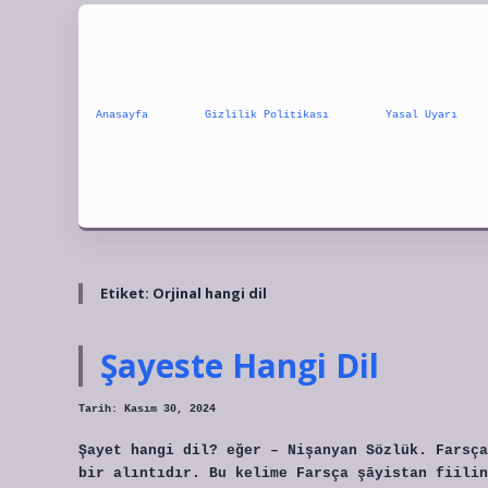
Anasayfa
Gizlilik Politikası
Yasal Uyarı
Etiket:
Orjinal hangi dil
Şayeste Hangi Dil
Tarih: Kasım 30, 2024
Şayet hangi dil? eğer – Nişanyan Sözlük. Farsça şāyad شاید “uygundur, mümkündür, olur”
bir alıntıdır. Bu kelime Farsça şāyistan fiilinden türemiştir, şā