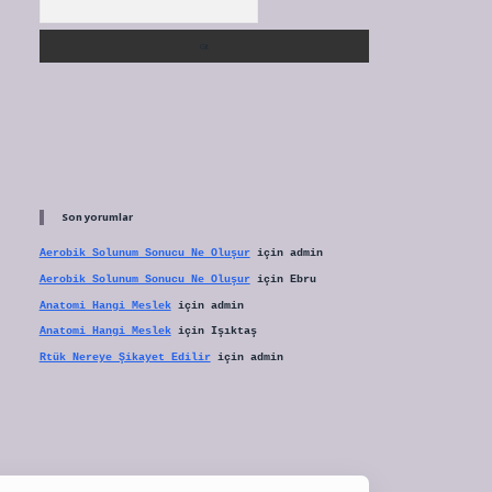
Son yorumlar
Aerobik Solunum Sonucu Ne Oluşur
için
admin
Aerobik Solunum Sonucu Ne Oluşur
için
Ebru
Anatomi Hangi Meslek
için
admin
Anatomi Hangi Meslek
için
Işıktaş
Rtük Nereye Şikayet Edilir
için
admin