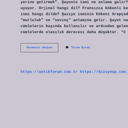
yerine getirmek”. Şayeste ismi ne anlama gelir?
uyuyor. Orjinal hangi dil? Fransızca kökenli ke
ismi hangi dilde? Şaziye isminin kökeni Arapça
“mutluluk” ve “sevinç” anlamına gelir. Şayet na
cümlelerin başında kullanılır ve ardından gelen
cümlelerde olasılık derecesi daha düşüktür. *C 
Şayeste
Devamını okuyun
Yorum Bırak
Hangi
Dil
https://antikforum.com.tr
https://dizaynup.com.