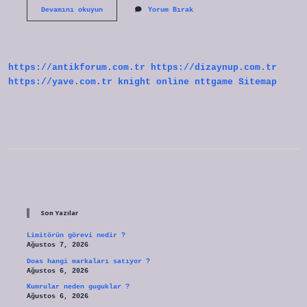
Muhafazakar
Devamını okuyun
Yorum Bırak
Yahudilere
Ne
Denir
https://antikforum.com.tr
https://dizaynup.com.tr
https://yave.com.tr
knight online
nttgame
Sitemap
Sidebar
Son Yazılar
Limitörün görevi nedir ?
Ağustos 7, 2026
Doas hangi markaları satıyor ?
Ağustos 6, 2026
Kumrular neden guguklar ?
Ağustos 6, 2026