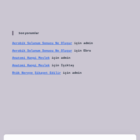
Son yorumlar
Aerobik Solunum Sonucu Ne Oluşur
için
admin
Aerobik Solunum Sonucu Ne Oluşur
için
Ebru
Anatomi Hangi Meslek
için
admin
Anatomi Hangi Meslek
için
Işıktaş
Rtük Nereye Şikayet Edilir
için
admin
et