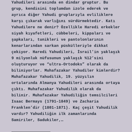
Yahudileri arasında en dindar gruptur. Bu
grup, kendisini toplumdan izole ederek ve
ayrıca diğer Yahudi gruplarıyla evliliklere
karşı çıkarak varlığını sürdürmektedir. Katı
Yahudilere ne denir? Özellikle Haredi erkekler
siyah kıyafetleri, cübbeleri, kippaları ve
şapkaları, tunikleri ve pantolonlarının
kenarlarından sarkan püskülleriyle dikkat
çekiyor. Haredi Yahudileri, İsrail’in yaklaşık
9 milyonluk nüfusunun yaklaşık %12’sini
oluşturuyor ve “ultra-Ortodoks” olarak da
biliniyorlar. Muhafazakar Yahudiler kimlerdir?
Muhafazakar Yahudilik, 19. yüzyılın
ortalarında Almanya Yahudileri arasında ortaya
çıktı. Muhafazakar Yahudilik olarak da
bilinir. Muhafazakar Yahudiliğin temsilcileri
Isaac Bermays (1791–1849) ve Zacharia
Franklen’dir (1801–1871). Kaç çeşit Yahudilik
vardır? Yahudiliğin ilk zamanlarında
Samiriler, Sadukiler,…