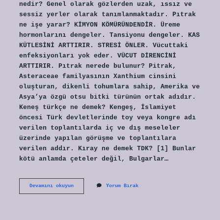
nedir? Genel olarak gözlerden uzak, ıssız ve
sessiz yerler olarak tanımlanmaktadır. Pıtrak
ne işe yarar? KİMYON KÖMÜRÜNDENDİR. Üreme
hormonlarını dengeler. Tansiyonu dengeler. KAS
KÜTLESİNİ ARTTIRIR. STRESİ ÖNLER. Vücuttaki
enfeksiyonları yok eder. VÜCUT DİRENCİNİ
ARTTIRIR. Pıtrak nerede bulunur? Pitrak,
Asteraceae familyasının Xanthium cinsini
oluşturan, dikenli tohumlara sahip, Amerika ve
Asya’ya özgü otsu bitki türünün ortak adıdır.
Keneş türkçe ne demek? Kengeş, İslamiyet
öncesi Türk devletlerinde toy veya kongre adı
verilen toplantılarda iç ve dış meseleler
üzerinde yapılan görüşme ve toplantılara
verilen addır. Kıray ne demek TDK? [1] Bunlar
kötü anlamda çeteler değil, Bulgarlar…
Pıtrak
Devamını okuyun
Yorum Bırak
Nedir
Tdk