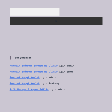
Arama
Son yorumlar
Aerobik Solunum Sonucu Ne Oluşur
için
admin
Aerobik Solunum Sonucu Ne Oluşur
için
Ebru
Anatomi Hangi Meslek
için
admin
Anatomi Hangi Meslek
için
Işıktaş
Rtük Nereye Şikayet Edilir
için
admin