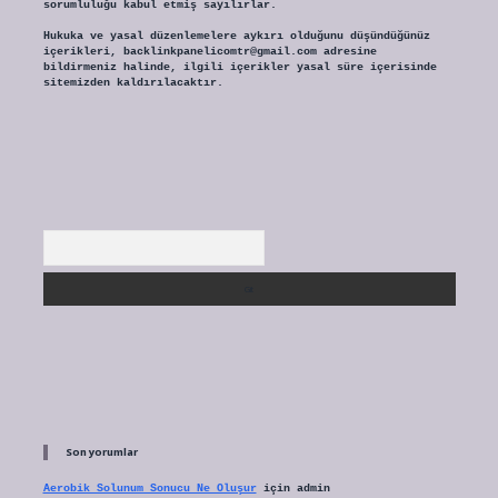
sorumluluğu kabul etmiş sayılırlar.
Hukuka ve yasal düzenlemelere aykırı olduğunu düşündüğünüz
içerikleri,
backlinkpanelicomtr@gmail.com
adresine
bildirmeniz halinde, ilgili içerikler yasal süre içerisinde
sitemizden kaldırılacaktır.
Arama
Son yorumlar
Aerobik Solunum Sonucu Ne Oluşur
için
admin