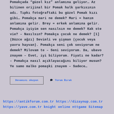
Pomakçada “güzel kız” anlamına geliyor… Az
bilinen orijinal bir Pomak halk şarkısının
adı. Tıpkı fotoğraftaki bu güzel Pomak kızı
gibi… Pomakça mari ne demek? Mari = hanım
anlamına gelir. Brey = erkek anlamına gelir.
Pomakça iyiyim sen nasılsın ne demek? Kak ste
vie? – Nasılsın? Pomakça çocuk ne demek? [1]
(Düzce ağzı) Sevimli ve şişman (çocuk veya
yavru hayvan). Pomakça seni çok seviyorum ne
demek? Milovam te – Seni seviyorum. Da, ubavo
znayem – Evet, iyi biliyorum. Fiyatı ne kadar?
– Pomakça nasıl açıklayacağını biliyor musun?
Ye samo malko pomaşki znayem – Sadece…
Pomakça
Devamını okuyun
Yorum Bırak
Aşkım
Ne
Demek
https://antikforum.com.tr
https://dizaynup.com.tr
https://yave.com.tr
knight online
nttgame
Sitemap