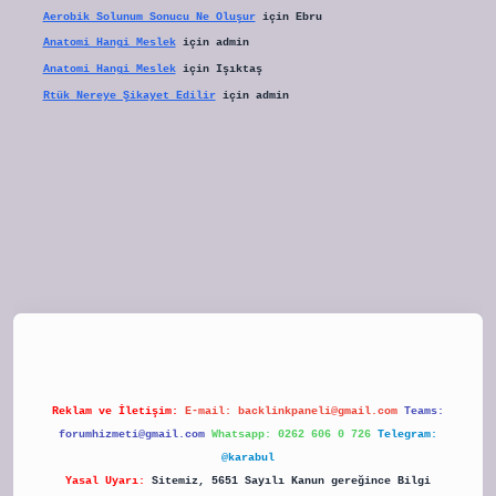
Aerobik Solunum Sonucu Ne Oluşur
için
Ebru
Anatomi Hangi Meslek
için
admin
Anatomi Hangi Meslek
için
Işıktaş
Rtük Nereye Şikayet Edilir
için
admin
et
Reklam ve İletişim:
E-mail:
backlinkpaneli@gmail.com
Teams:
forumhizmeti@gmail.com
Whatsapp: 0262 606 0 726
Telegram:
@karabul
Yasal Uyarı:
Sitemiz, 5651 Sayılı Kanun gereğince Bilgi