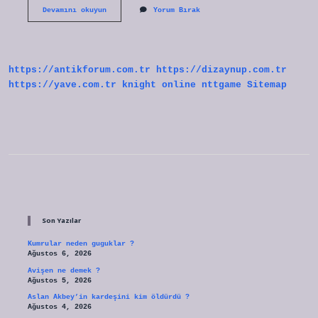
Psikanaliz
Devamını okuyun
Yorum Bırak
Kim
Buldu
https://antikforum.com.tr
https://dizaynup.com.tr
https://yave.com.tr
knight online
nttgame
Sitemap
Sidebar
Son Yazılar
Kumrular neden guguklar ?
Ağustos 6, 2026
Avişen ne demek ?
Ağustos 5, 2026
Aslan Akbey’in kardeşini kim öldürdü ?
Ağustos 4, 2026