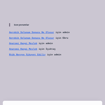
Son yorumlar
Aerobik Solunum Sonucu Ne Oluşur
için
admin
Aerobik Solunum Sonucu Ne Oluşur
için
Ebru
Anatomi Hangi Meslek
için
admin
Anatomi Hangi Meslek
için
Işıktaş
Rtük Nereye Şikayet Edilir
için
admin
tulipbet