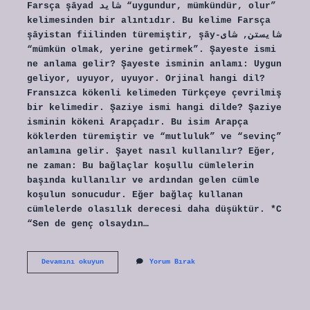
Farsça şāyad شاید “uygundur, mümkündür, olur”
kelimesinden bir alıntıdır. Bu kelime Farsça
şāyistan fiilinden türemiştir, şāy-شایستن, شای
“mümkün olmak, yerine getirmek”. Şayeste ismi
ne anlama gelir? Şayeste isminin anlamı: Uygun
geliyor, uyuyor, uyuyor. Orjinal hangi dil?
Fransızca kökenli kelimeden Türkçeye çevrilmiş
bir kelimedir. Şaziye ismi hangi dilde? Şaziye
isminin kökeni Arapçadır. Bu isim Arapça
köklerden türemiştir ve “mutluluk” ve “sevinç”
anlamına gelir. Şayet nasıl kullanılır? Eğer,
ne zaman: Bu bağlaçlar koşullu cümlelerin
başında kullanılır ve ardından gelen cümle
koşulun sonucudur. Eğer bağlaç kullanan
cümlelerde olasılık derecesi daha düşüktür. *C
“Sen de genç olsaydın…
Şayeste
Devamını okuyun
Yorum Bırak
Hangi
Dil