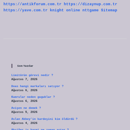
https://antikforum.com.tr
https://dizaynup.com.tr
https://yave.com.tr
knight online
nttgame
Sitemap
Sidebar
Son Yazılar
Limitörün görevi nedir ?
Ağustos 7, 2026
Doas hangi markaları satıyor ?
Ağustos 6, 2026
Kumrular neden guguklar ?
Ağustos 6, 2026
Avişen ne demek ?
Ağustos 5, 2026
Aslan Akbey’in kardeşini kim öldürdü ?
Ağustos 4, 2026
Akciğer iç hacmi ne zaman artar ?