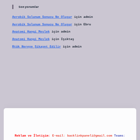
Son yorumlar
Aerobik Solunum Sonucu Ne Oluşur
için
admin
Aerobik Solunum Sonucu Ne Oluşur
için
Ebru
Anatomi Hangi Meslek
için
admin
Anatomi Hangi Meslek
için
Işıktaş
Rtük Nereye Şikayet Edilir
için
admin
tulipbet
Reklam ve İletişim:
E-mail:
backlinkpaneli@gmail.com
Teams: