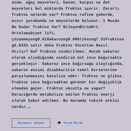
üzüm, ağaç meyveleri, kavun, karpuz ve dut
meyveleri bol miktarda fruktoz içerir. Zararlı
fruktoz nelerde var? Fruktoz rafine şekerde,
mısır şurubunda ve meyvelerde bulunur. 1 Muzda
Ne Kadar fruktoz Var? BileşenBirimOrt.
OrtalamaDiyet lifi,
çözünmeyeng0.91Sakarozeg0.00Glikozeg7.31Fruktoze
g6.8333 satır daha Fruktoz Vücuttan Nasıl
Atılır? Saf fruktoz sindirilmez. Ancak sakaroz
olarak alındığında sindirim üst ince bağırsakta
gerçekleşir. Sakaroz ince bağırsağa ulaştığında,
sakaroz enzimi disakkaritin temel birimlerine
parçalanmasını katalize eder: fruktoz ve glikoz.
Fruktoz ince bağırsaktan görünür bir değişiklik
olmadan geçer. Fruktoz vücutta ne yapar?
Karaciğerde metabolize edilen fruktoz enerji
olarak kabul edilmez. Bu durumda toksik etkisi
vardır.…
Fruktoz
Devamını okuyun
Yorum Bırak
En
Çok