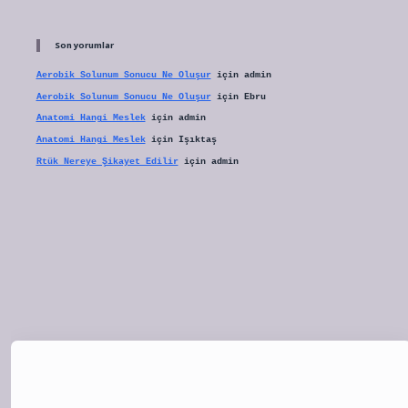
Son yorumlar
Aerobik Solunum Sonucu Ne Oluşur
için
admin
Aerobik Solunum Sonucu Ne Oluşur
için
Ebru
Anatomi Hangi Meslek
için
admin
Anatomi Hangi Meslek
için
Işıktaş
Rtük Nereye Şikayet Edilir
için
admin
et