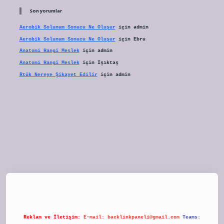
Son yorumlar
Aerobik Solunum Sonucu Ne Oluşur
için
admin
Aerobik Solunum Sonucu Ne Oluşur
için
Ebru
Anatomi Hangi Meslek
için
admin
Anatomi Hangi Meslek
için
Işıktaş
Rtük Nereye Şikayet Edilir
için
admin
et
Reklam ve İletişim:
E-mail:
backlinkpaneli@gmail.com
Teams: