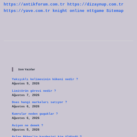
https://antikforum.com.tr
https://dizaynup.com.tr
https://yave.com.tr
knight online
nttgame
Sitemap
Sidebar
Son Yazılar
Yakışıklı kelimesinin kökeni nedir ?
Ağustos 9, 2026
Limitörün görevi nedir ?
Ağustos 7, 2026
Doas hangi markaları satıyor ?
Ağustos 6, 2026
Kumrular neden guguklar ?
Ağustos 6, 2026
Avişen ne demek ?
Ağustos 5, 2026
Aslan Akbey’in kardeşini kim öldürdü ?