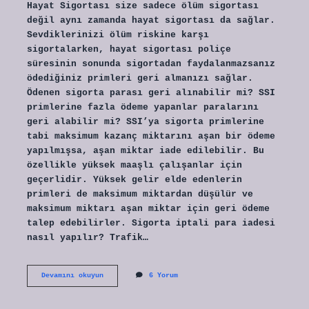
Hayat Sigortası size sadece ölüm sigortası
değil aynı zamanda hayat sigortası da sağlar.
Sevdiklerinizi ölüm riskine karşı
sigortalarken, hayat sigortası poliçe
süresinin sonunda sigortadan faydalanmazsanız
ödediğiniz primleri geri almanızı sağlar.
Ödenen sigorta parası geri alınabilir mi? SSI
primlerine fazla ödeme yapanlar paralarını
geri alabilir mi? SSI’ya sigorta primlerine
tabi maksimum kazanç miktarını aşan bir ödeme
yapılmışsa, aşan miktar iade edilebilir. Bu
özellikle yüksek maaşlı çalışanlar için
geçerlidir. Yüksek gelir elde edenlerin
primleri de maksimum miktardan düşülür ve
maksimum miktarı aşan miktar için geri ödeme
talep edebilirler. Sigorta iptali para iadesi
nasıl yapılır? Trafik…
Sigorta
Devamını okuyun
6 Yorum
Poliçesi
Geri
Veriliyor