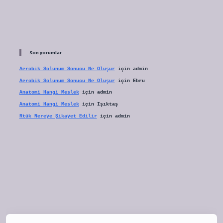
Son yorumlar
Aerobik Solunum Sonucu Ne Oluşur
için
admin
Aerobik Solunum Sonucu Ne Oluşur
için
Ebru
Anatomi Hangi Meslek
için
admin
Anatomi Hangi Meslek
için
Işıktaş
Rtük Nereye Şikayet Edilir
için
admin
tulipbet