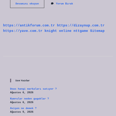
Muhafazakar
Devamını okuyun
Yorum Bırak
Yahudilere
Ne
Denir
https://antikforum.com.tr
https://dizaynup.com.tr
https://yave.com.tr
knight online
nttgame
Sitemap
Sidebar
Son Yazılar
Doas hangi markaları satıyor ?
Ağustos 6, 2026
Kumrular neden guguklar ?
Ağustos 6, 2026
Avişen ne demek ?
Ağustos 5, 2026