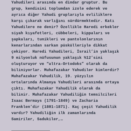
Yahudileri arasında en dindar gruptur. Bu
grup, kendisini toplumdan izole ederek ve
ayrıca diğer Yahudi gruplarıyla evliliklere
karşı çıkarak varlığını sürdürmektedir. Katı
Yahudilere ne denir? Özellikle Haredi erkekler
siyah kıyafetleri, cübbeleri, kippaları ve
şapkaları, tunikleri ve pantolonlarının
kenarlarından sarkan püskülleriyle dikkat
çekiyor. Haredi Yahudileri, İsrail’in yaklaşık
9 milyonluk nüfusunun yaklaşık %12’sini
oluşturuyor ve “ultra-Ortodoks” olarak da
biliniyorlar. Muhafazakar Yahudiler kimlerdir?
Muhafazakar Yahudilik, 19. yüzyılın
ortalarında Almanya Yahudileri arasında ortaya
çıktı. Muhafazakar Yahudilik olarak da
bilinir. Muhafazakar Yahudiliğin temsilcileri
Isaac Bermays (1791–1849) ve Zacharia
Franklen’dir (1801–1871). Kaç çeşit Yahudilik
vardır? Yahudiliğin ilk zamanlarında
Samiriler, Sadukiler,…