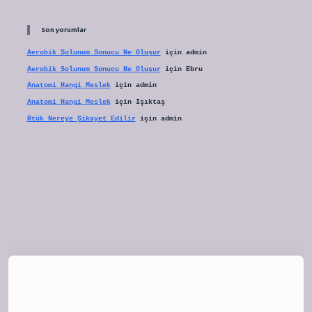
Son yorumlar
Aerobik Solunum Sonucu Ne Oluşur
için
admin
Aerobik Solunum Sonucu Ne Oluşur
için
Ebru
Anatomi Hangi Meslek
için
admin
Anatomi Hangi Meslek
için
Işıktaş
Rtük Nereye Şikayet Edilir
için
admin
tulipbet