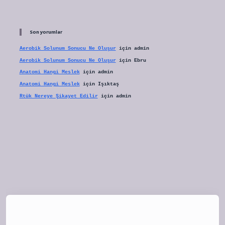
Son yorumlar
Aerobik Solunum Sonucu Ne Oluşur
için
admin
Aerobik Solunum Sonucu Ne Oluşur
için
Ebru
Anatomi Hangi Meslek
için
admin
Anatomi Hangi Meslek
için
Işıktaş
Rtük Nereye Şikayet Edilir
için
admin
tulipbet