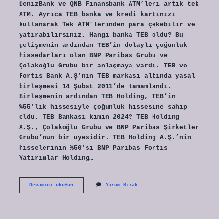
DenizBank ve QNB Finansbank ATM’leri artık tek
ATM. Ayrıca TEB banka ve kredi kartınızı
kullanarak Tek ATM’lerinden para çekebilir ve
yatırabilirsiniz. Hangi banka TEB oldu? Bu
gelişmenin ardından TEB’in dolaylı çoğunluk
hissedarları olan BNP Paribas Grubu ve
Çolakoğlu Grubu bir anlaşmaya vardı. TEB ve
Fortis Bank A.Ş’nin TEB markası altında yasal
birleşmesi 14 Şubat 2011’de tamamlandı.
Birleşmenin ardından TEB Holding, TEB’in
%55’lik hissesiyle çoğunluk hissesine sahip
oldu. TEB Bankası kimin 2024? TEB Holding
A.Ş., Çolakoğlu Grubu ve BNP Paribas Şirketler
Grubu’nun bir üyesidir. TEB Holding A.Ş.’nin
hisselerinin %50’si BNP Paribas Fortis
Yatırımlar Holding…
Teb
Devamını okuyun
Yorum Bırak
Hangi
Banka
Ile
Birleşti