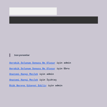
Arama
Son yorumlar
Aerobik Solunum Sonucu Ne Oluşur
için
admin
Aerobik Solunum Sonucu Ne Oluşur
için
Ebru
Anatomi Hangi Meslek
için
admin
Anatomi Hangi Meslek
için
Işıktaş
Rtük Nereye Şikayet Edilir
için
admin