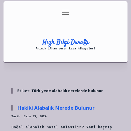
menüyü
Anasayfa
Gizlilik Politikası
aç
Yasal Uyarı
Hakkımızda
Hızlı Bilgi Durağı
Anında ilham veren kısa hikayeler!
Etiket:
Türkiyede alabalık nerelerde bulunur
Hakiki Alabalık Nerede Bulunur
Tarih: Ekim 29, 2024
Doğal alabalık nasıl anlaşılır? Yeni kaçmış