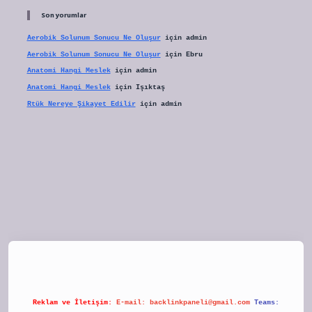
Son yorumlar
Aerobik Solunum Sonucu Ne Oluşur
için
admin
Aerobik Solunum Sonucu Ne Oluşur
için
Ebru
Anatomi Hangi Meslek
için
admin
Anatomi Hangi Meslek
için
Işıktaş
Rtük Nereye Şikayet Edilir
için
admin
tulipbet
Reklam ve İletişim:
E-mail:
backlinkpaneli@gmail.com
Teams: