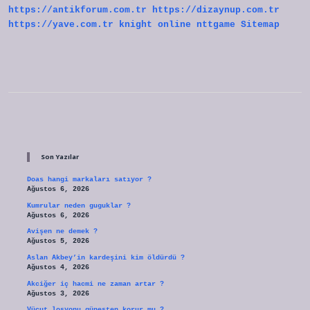
https://antikforum.com.tr
https://dizaynup.com.tr
https://yave.com.tr
knight online
nttgame
Sitemap
Sidebar
Son Yazılar
Doas hangi markaları satıyor ?
Ağustos 6, 2026
Kumrular neden guguklar ?
Ağustos 6, 2026
Avişen ne demek ?
Ağustos 5, 2026
Aslan Akbey’in kardeşini kim öldürdü ?
Ağustos 4, 2026
Akciğer iç hacmi ne zaman artar ?
Ağustos 3, 2026
Vücut losyonu güneşten korur mu ?