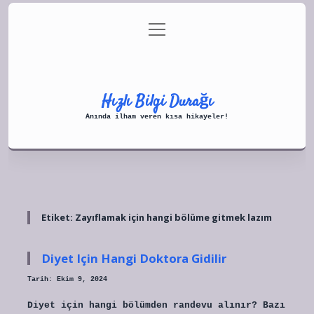
menüyü
Anasayfa
Gizlilik Politikası
aç
Yasal Uyarı
Hakkımızda
Hızlı Bilgi Durağı
Anında ilham veren kısa hikayeler!
Etiket:
Zayıflamak için hangi bölüme gitmek lazım
Diyet Için Hangi Doktora Gidilir
Tarih: Ekim 9, 2024
Diyet için hangi bölümden randevu alınır? Bazı