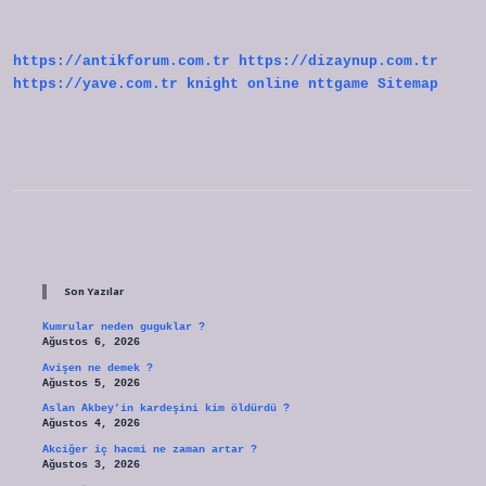
Doktora
Gidilir
https://antikforum.com.tr
https://dizaynup.com.tr
https://yave.com.tr
knight online
nttgame
Sitemap
Sidebar
Son Yazılar
Kumrular neden guguklar ?
Ağustos 6, 2026
Avişen ne demek ?
Ağustos 5, 2026
Aslan Akbey’in kardeşini kim öldürdü ?
Ağustos 4, 2026
Akciğer iç hacmi ne zaman artar ?
Ağustos 3, 2026