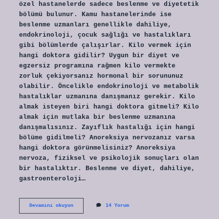
özel hastanelerde sadece beslenme ve diyetetik
bölümü bulunur. Kamu hastanelerinde ise
beslenme uzmanları genellikle dahiliye,
endokrinoloji, çocuk sağlığı ve hastalıkları
gibi bölümlerde çalışırlar. Kilo vermek için
hangi doktora gidilir? Uygun bir diyet ve
egzersiz programına rağmen kilo vermekte
zorluk çekiyorsanız hormonal bir sorununuz
olabilir. Öncelikle endokrinoloji ve metabolik
hastalıklar uzmanına danışmanız gerekir. Kilo
almak isteyen biri hangi doktora gitmeli? Kilo
almak için mutlaka bir beslenme uzmanına
danışmalısınız. Zayıflık hastalığı için hangi
bölüme gidilmeli? Anoreksiya nervozanız varsa
hangi doktora görünmelisiniz? Anoreksiya
nervoza, fiziksel ve psikolojik sonuçları olan
bir hastalıktır. Beslenme ve diyet, dahiliye,
gastroenteroloji…
Diyet
Devamını okuyun
14 Yorum
Için
Hangi