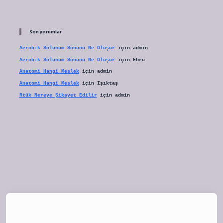
Son yorumlar
Aerobik Solunum Sonucu Ne Oluşur
için
admin
Aerobik Solunum Sonucu Ne Oluşur
için
Ebru
Anatomi Hangi Meslek
için
admin
Anatomi Hangi Meslek
için
Işıktaş
Rtük Nereye Şikayet Edilir
için
admin
tulipbet