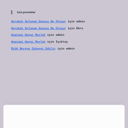
Son yorumlar
Aerobik Solunum Sonucu Ne Oluşur
için
admin
Aerobik Solunum Sonucu Ne Oluşur
için
Ebru
Anatomi Hangi Meslek
için
admin
Anatomi Hangi Meslek
için
Işıktaş
Rtük Nereye Şikayet Edilir
için
admin
bet