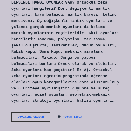
DERSİNDE HANGİ OYUNLAR VAR? Ortaokul zeka
oyunları hangileri? Dört değişkenli mantık
oyunları, kare bulmaca, mantık karesi, kelime
merdiveni, üç değişkenli mantık oyunları ve
yalancı gerçek mantık oyunları da kelime
mantık oyunlarının çeşitleridir. Akıl oyunları
hangileri? Tangram, polyomino, zar sayma,
şekil oluşturma, labirentler, düğüm oyunları,
Rubik küpü, Soma küpü, mekanik sıralama
bulmacaları, Mikado, Jenga ve yapboz
bulmacaları bunlara örnek olarak verilebilir.
Zeka oyunları kaç çeşittir? Ek A). Ortaokul
zeka oyunları öğretim programında öğrenme
alanları oyun kategorilerine göre oluşturulmuş
ve 6 üniteye ayrılmıştır: düşünme ve süreç
oyunları, sözel oyunlar, geometrik-mekanik
oyunlar, strateji oyunları, hafıza oyunları…
Meb
Devamını okuyun
Yorum Bırak
Zekâ
Oyunları
Nelerdir