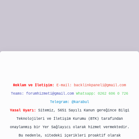
lipbet
Reklam ve İletişim:
E-mail:
backlinkpaneli@gmail.com
Teams:
forumhizmeti@gmail.com
Whatsapp: 0262 606 0 726
Telegram: @karabul
Yasal Uyarı:
Sitemiz, 5651 Sayılı Kanun gereğince Bilgi
Teknolojileri ve İletişim Kurumu (BTK) tarafından
onaylanmış bir Yer Sağlayıcı olarak hizmet vermektedir.
Bu nedenle, sitedeki içerikleri proaktif olarak