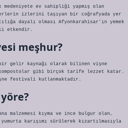
k medeniyete ev sahipliği yapmış olan
erlerin izlerini taşıyan bir coğrafyada yer
cılığa dayalı olması Afyonkarahisar’ın yemek
li etkendir.
esi meşhur?
bir gelir kaynağı olarak bilinen vişne
kompostolar gibi birçok tarife lezzet katar.
şne festivali kutlanmaktadır.
 yöre?
Ana malzemesi kıyma ve ince bulgur olan,
 yumurta karışımı sürülerek kızartılmasıyla