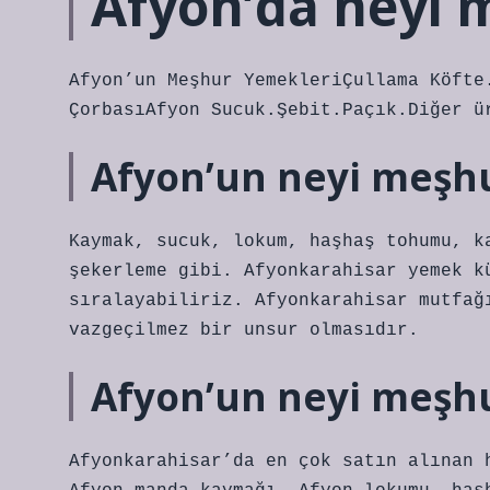
Afyon’da neyi 
Afyon’un Meşhur YemekleriÇullama Köfte
ÇorbasıAfyon Sucuk.Şebit.Paçık.Diğer ü
Afyon’un neyi meşh
Kaymak, sucuk, lokum, haşhaş tohumu, k
şekerleme gibi. Afyonkarahisar yemek k
sıralayabiliriz. Afyonkarahisar mutfağ
vazgeçilmez bir unsur olmasıdır.
Afyon’un neyi meşhu
Afyonkarahisar’da en çok satın alınan 