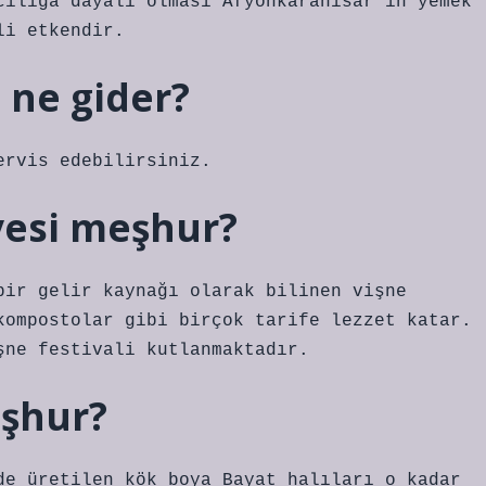
cılığa dayalı olması Afyonkarahisar’ın yemek
li etkendir.
 ne gider?
ervis edebilirsiniz.
esi meşhur?
bir gelir kaynağı olarak bilinen vişne
kompostolar gibi birçok tarife lezzet katar.
şne festivali kutlanmaktadır.
eşhur?
de üretilen kök boya Bayat halıları o kadar