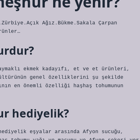
meşhur ne yenir?
.Zürbiye.Açık Ağız.Bükme.Sakala Çarpan
rünler…
urdur?
aymaklı ekmek kadayıfı, et ve et ürünleri,
ültürünün genel özelliklerini şu şekilde
ının en önemli özelliği haşhaş tohumunun
r hediyelik?
hediyelik eşyalar arasında Afyon sucuğu,