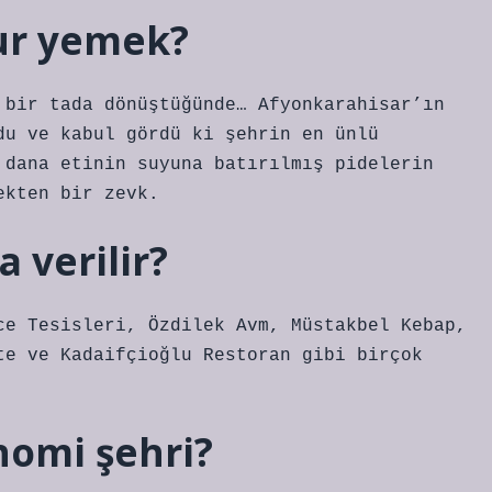
ur yemek?
 bir tada dönüştüğünde… Afyonkarahisar’ın
du ve kabul gördü ki şehrin en ünlü
 dana etinin suyuna batırılmış pidelerin
ekten bir zevk.
 verilir?
ce Tesisleri, Özdilek Avm, Müstakbel Kebap,
te ve Kadaifçioğlu Restoran gibi birçok
nomi şehri?