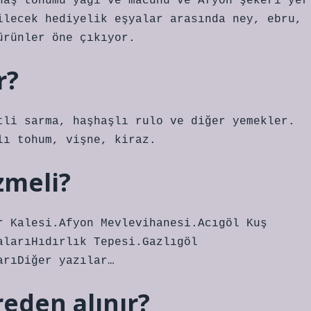
haş tohumu yağı ve macunu ve Afyon şekeri yer
ilecek hediyelik eşyalar arasında ney, ebru,
ürünler öne çıkıyor.
r?
tli sarma, haşhaşlı rulo ve diğer yemekler.
lı tohum, vişne, kiraz.
zmeli?
r Kalesi.Afyon Mevlevihanesi.Acıgöl Kuş
alarıHıdırlık Tepesi.Gazlıgöl
arıDiğer yazılar…
eden alınır?