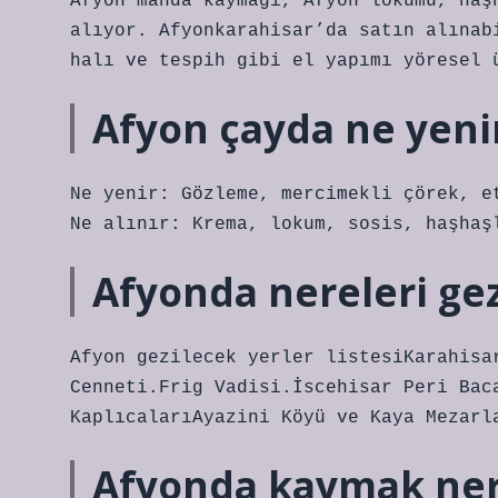
Afyon manda kaymağı, Afyon lokumu, haş
alıyor. Afyonkarahisar’da satın alınab
halı ve tespih gibi el yapımı yöresel 
Afyon çayda ne yeni
Ne yenir: Gözleme, mercimekli çörek, e
Ne alınır: Krema, lokum, sosis, haşhaş
Afyonda nereleri ge
Afyon gezilecek yerler listesiKarahisa
Cenneti.Frig Vadisi.İscehisar Peri Bac
KaplıcalarıAyazini Köyü ve Kaya Mezarl
Afyonda kaymak ner