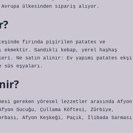
 Avrupa ülkesinden sipariş alıyor.
r?
teşinde fırında pişirilen patates ve
ı ekmektir. Sandıklı kebap, yerel haşhaş
leri. Ne satın alınır: Ev yapımı patates ekşi
e süs eşyaları.
nir?
mesi gereken yöresel lezzetler arasında Afyon
Afyon Sucuğu, Çullama Köftesi, Zürbiye,
orbası, Afyon Keşkeği, Paçık, İlibada Sarması