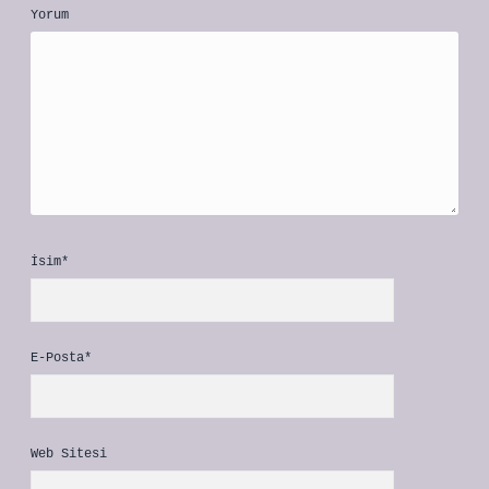
Yorum
İsim*
E-Posta*
Web Sitesi