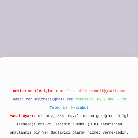
pbet
Reklam ve İletişim:
E-mail:
backlinkpaneli@gmail.com
Teams:
forumhizmeti@gmail.com
Whatsapp: 0262 606 0 726
Telegram: @karabul
Yasal Uyarı:
Sitemiz, 5651 Sayılı Kanun gereğince Bilgi
Teknolojileri ve İletişim Kurumu (BTK) tarafından
onaylanmış bir Yer Sağlayıcı olarak hizmet vermektedir.