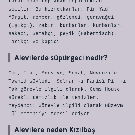
tarafından toplanan topluluktan
seçilir. Bu hizmetkarlar, Pir Yad
Mürşit, rehber, gözlemci, çeravağci
(Işıkçi), zakir, kurbanlar, kurbanlar,
sakacı, Semahçi, peyik (Habertisch),
Tarikçi ve kapıcı.
Alevilerde süpürgeci nedir?
Cem, İmam, Mersiye, Semah, Nevruzi’e
Tawhid söyledi. Selman -ı Farisî Pir -î
Pak görevle ilgili olarak. Cems House
sürekli temizlik ile temizler.
Meydanci: Görevle ilgili olarak Hüzeym
Tül Yemeni’yi temsil ediyor.
Alevilere neden Kızılbaş