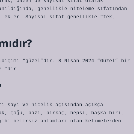
arak, bazen de sayısal sıfat olarak
anıldığında, genellikle niteleme sıfatından
ı ekler. Sayısal sıfat genellikle “tek,
 mıdır?
 biçimi “güzel”dir. 8 Nisan 2024 “Güzel” bir
el”dir.
?
ri sayı ve nicelik açısından açıkça
ok, çoğu, bazı, birkaç, hepsi, başka biri,
gibi belirsiz anlamları olan kelimelerden