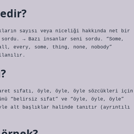
nedir?
kların sayısı veya niceliği hakkında net bir
 sordu. → Bazı insanlar seni sordu. “Some,
all, every, some, thing, none, nobody”
llanılır.
ı?
aret sıfatı, öyle, öyle, öyle sözcükleri için
ünü “belirsiz sıfat” ve “öyle, öyle, öyle”
yle alt başlıklar halinde tanıtır (ayrıntılı
r örnek?