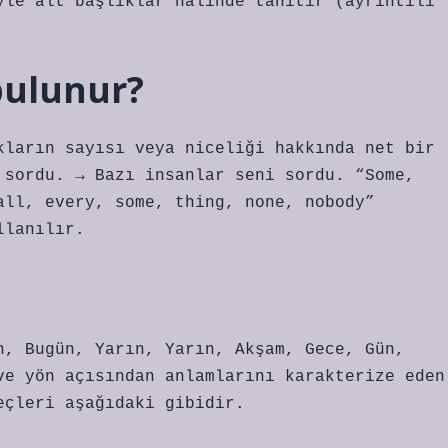
yle alt başlıklar halinde tanıtır (ayrıntılı
 bulunur?
kların sayısı veya niceliği hakkında net bir
 sordu. → Bazı insanlar seni sordu. “Some,
all, every, some, thing, none, nobody”
llanılır.
n, Bugün, Yarın, Yarın, Akşam, Gece, Gün,
ve yön açısından anlamlarını karakterize eden
eçleri aşağıdaki gibidir.