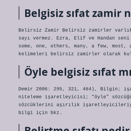
Belgisiz sıfat zamir 
Belirsiz Zamir Belirsiz zamirler varlı
sayı vermez. Ezra, Elif ve Handan seni
some, one, others, many, a few, most, 
kelimeleri belirsiz zamirler olarak ku
Öyle belgisiz sıfat m
Demir 2006: 295, 321, 484), Bilgin; iş
niteleme işaretleyicisi; “öyle” sözcüğ
sözcüklerini aşırılık işaretleyicileri
bilgi için bkz.
Belirtme sıfatı nedi