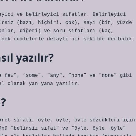
eyici ve belirleyici sıfatlar. Belirleyici
irsiz (bazı, hiçbiri, çok), sayı (bir, yüzde
onlar, diğeri) ve soru sıfatları (kaç,
rnek cümlelerle detaylı bir şekilde derledik.
ıl yazılır?
a few”, “some”, “any”, “none” ve “none” gibi
el olarak yan yana yazılır.
ı?
aret sıfatı, öyle, öyle, öyle sözcükleri için
ünü “belirsiz sıfat” ve “öyle, öyle, öyle”