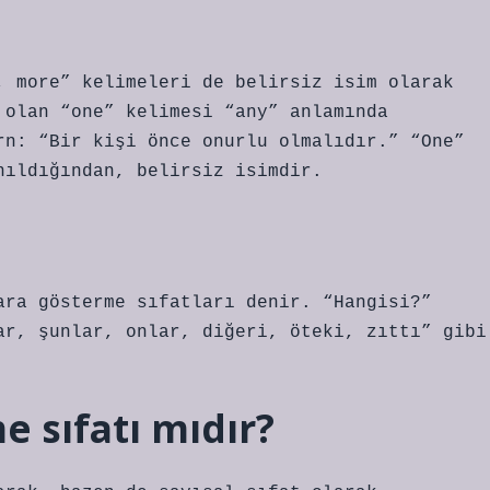
, more” kelimeleri de belirsiz isim olarak
 olan “one” kelimesi “any” anlamında
rn: “Bir kişi önce onurlu olmalıdır.” “One”
nıldığından, belirsiz isimdir.
ara gösterme sıfatları denir. “Hangisi?”
ar, şunlar, onlar, diğeri, öteki, zıttı” gibi
me sıfatı mıdır?