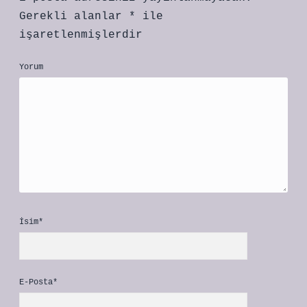
Gerekli alanlar
*
ile
işaretlenmişlerdir
Yorum
İsim*
E-Posta*