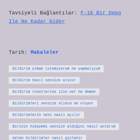
Tavsiyeli Bağlantılar:
F-16 Bir Depo
Ile Ne Kadar Gider
Tarih:
Makaleler
Bildirim almak istemiyorum ne yapmalıyım
Bildirim nasıl sessize alınır
Bildirim rozetlerine izin ver ne demek
Bildirimleri sessize alınca ne oluyor
Bildirimlerin sesi nasıl açılır
Birinin hikayemi sessize aldığını nasıl anlarım
Gelen bildirimler nasıl gizlenir