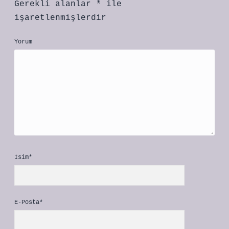
Gerekli alanlar
*
ile
işaretlenmişlerdir
Yorum
İsim*
E-Posta*