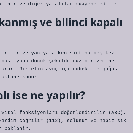
alınır ve diğer yaralılar muayene edilir.
anmış ve bilinci kapalı
tırılır ve yan yatarken sırtına beş kez
 başı yana dönük şekilde düz bir zemine
turur. Bir elin avuç içi göbek ile göğüs
 üstüne konur.
lı ise ne yapılır?
 vital fonksiyonları değerlendirilir (ABC),
yardım çağrılır (112), solunum ve nabız sık
r beklenir.