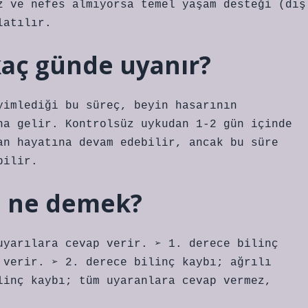
z ve nefes almıyorsa temel yaşam desteği (dış
latılır.
 kaç günde uyanır?
yimlediği bu süreç, beyin hasarının
na gelir. Kontrolsüz uykudan 1-2 gün içinde
an hayatına devam edebilir, ancak bu süre
bilir.
bı ne demek?
uyarılara cevap verir. ➢ 1. derece bilinç
 verir. ➢ 2. derece bilinç kaybı; ağrılı
linç kaybı; tüm uyaranlara cevap vermez,