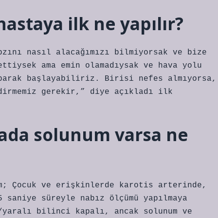
staya ilk ne yapılır?
bzını nasıl alacağımızı bilmiyorsak ve bize
ettiysek ama emin olamadıysak ve hava yolu
parak başlayabiliriz. Birisi nefes almıyorsa,
dirmemiz gerekir,” diye açıkladı ilk
tada solunum varsa ne
m; Çocuk ve erişkinlerde karotis arterinde,
5 saniye süreyle nabız ölçümü yapılmaya
/yaralı bilinci kapalı, ancak solunum ve