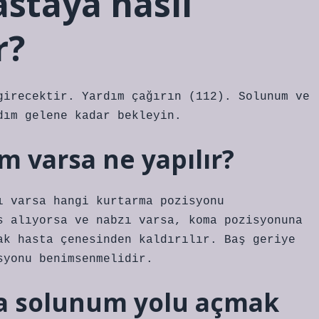
astaya nasıl
r?
girecektir. Yardım çağırın (112). Solunum ve
dım gelene kadar bekleyin.
m varsa ne yapılır?
ı varsa hangi kurtarma pozisyonu
s alıyorsa ve nabzı varsa, koma pozisyonuna
ak hasta çenesinden kaldırılır. Baş geriye
syonu benimsenmelidir.
aya solunum yolu açmak