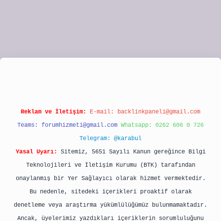
t
Reklam ve İletişim:
E-mail:
backlinkpaneli@gmail.com
Teams:
forumhizmeti@gmail.com
Whatsapp: 0262 606 0 726
Telegram: @karabul
Yasal Uyarı:
Sitemiz, 5651 Sayılı Kanun gereğince Bilgi
Teknolojileri ve İletişim Kurumu (BTK) tarafından
onaylanmış bir Yer Sağlayıcı olarak hizmet vermektedir.
Bu nedenle, sitedeki içerikleri proaktif olarak
denetleme veya araştırma yükümlülüğümüz bulunmamaktadır.
Ancak, üyelerimiz yazdıkları içeriklerin sorumluluğunu