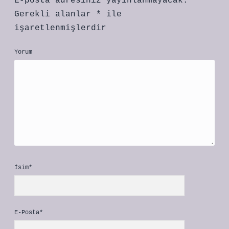
E-posta adresiniz yayınlanmayacak.
Gerekli alanlar
*
ile
işaretlenmişlerdir
Yorum
İsim*
E-Posta*