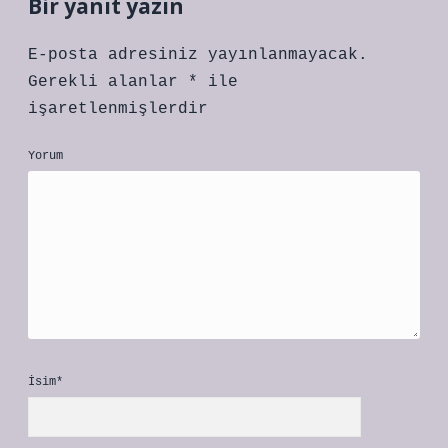
Bir yanıt yazın
E-posta adresiniz yayınlanmayacak.
Gerekli alanlar
*
ile
işaretlenmişlerdir
Yorum
İsim*