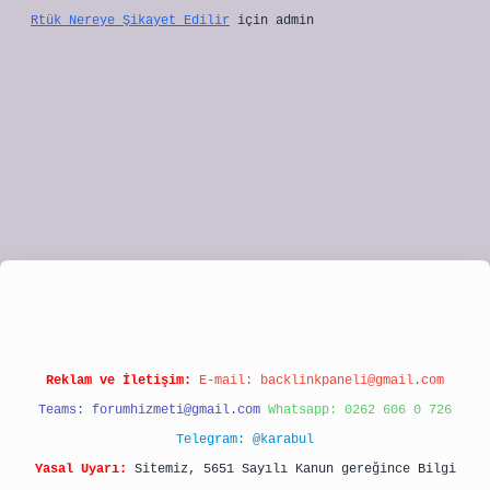
Rtük Nereye Şikayet Edilir
için
admin
bet
Reklam ve İletişim:
E-mail:
backlinkpaneli@gmail.com
Teams:
forumhizmeti@gmail.com
Whatsapp: 0262 606 0 726
Telegram: @karabul
Yasal Uyarı:
Sitemiz, 5651 Sayılı Kanun gereğince Bilgi