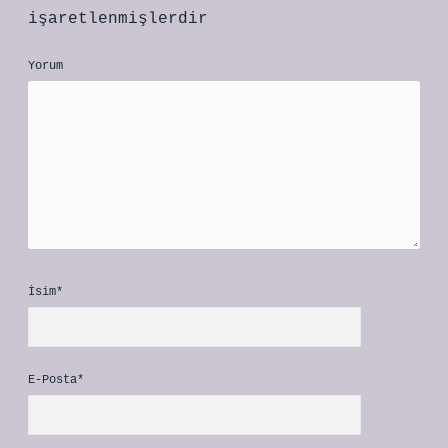
işaretlenmişlerdir
Yorum
İsim*
E-Posta*