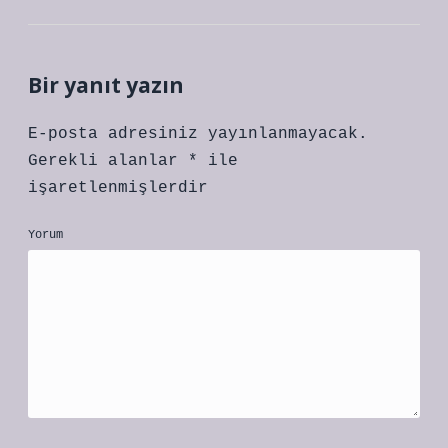
Bir yanıt yazın
E-posta adresiniz yayınlanmayacak.
Gerekli alanlar
*
ile
işaretlenmişlerdir
Yorum