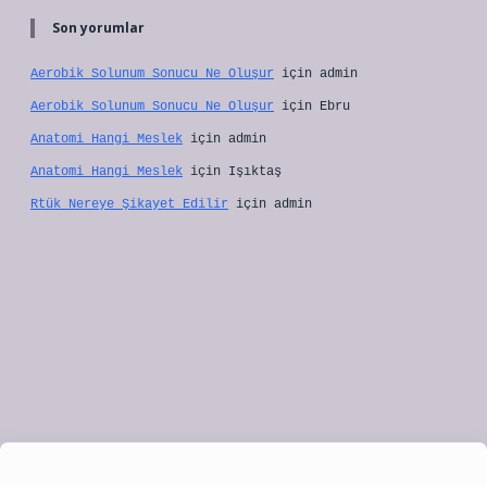
Son yorumlar
Aerobik Solunum Sonucu Ne Oluşur
için
admin
Aerobik Solunum Sonucu Ne Oluşur
için
Ebru
Anatomi Hangi Meslek
için
admin
Anatomi Hangi Meslek
için
Işıktaş
Rtük Nereye Şikayet Edilir
için
admin
pbet