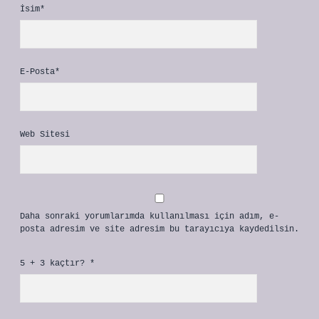
İsim*
E-Posta*
Web Sitesi
Daha sonraki yorumlarımda kullanılması için adım, e-
posta adresim ve site adresim bu tarayıcıya kaydedilsin.
5 + 3 kaçtır?
*