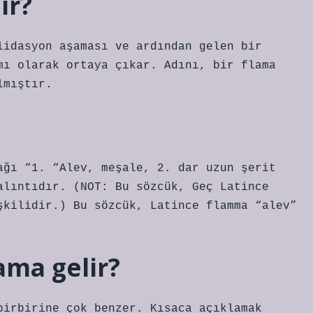
ir?
lidasyon aşaması ve ardından gelen bir
mı olarak ortaya çıkar. Adını, bir flama
lmıştır.
ağı “1. “Alev, meşale, 2. dar uzun şerit
alıntıdır. (NOT: Bu sözcük, Geç Latince
şkilidir.) Bu sözcük, Latince flamma “alev”
ama gelir?
birbirine çok benzer. Kısaca açıklamak