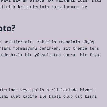
 Mavi Bayrak almaya hak kazanmak için, katı
ilirlik kriterlerinin karşılanması ve
pto?
k şekilleridir. Yükseliş trendinin düşüş
flama formasyonu denirken, zıt trende ters
inde hızlı bir yükselişten sonra, bir fiyat
nlerinde veya polis birliklerinde hizmet
ısmı süet kadife ile kaplı olup üst kısmı