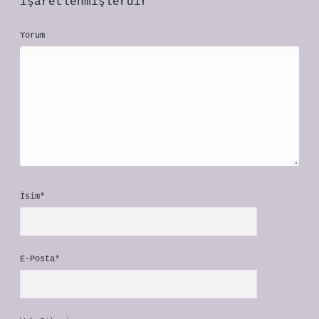
işaretlenmişlerdir
Yorum
İsim*
E-Posta*