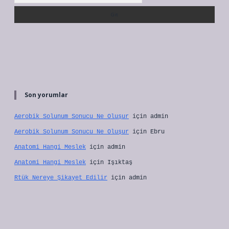
Son yorumlar
Aerobik Solunum Sonucu Ne Oluşur
için
admin
Aerobik Solunum Sonucu Ne Oluşur
için
Ebru
Anatomi Hangi Meslek
için
admin
Anatomi Hangi Meslek
için
Işıktaş
Rtük Nereye Şikayet Edilir
için
admin