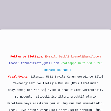
ulipbet
Reklam ve İletişim:
E-mail:
backlinkpaneli@gmail.com
Teams:
forumhizmeti@gmail.com
Whatsapp: 0262 606 0 726
Telegram: @karabul
Yasal Uyarı:
Sitemiz, 5651 Sayılı Kanun gereğince Bilgi
Teknolojileri ve İletişim Kurumu (BTK) tarafından
onaylanmış bir Yer Sağlayıcı olarak hizmet vermektedir.
Bu nedenle, sitedeki içerikleri proaktif olarak
denetleme veya araştırma yükümlülüğümüz bulunmamaktadır.
Ancak, üyelerimiz yazdıkları içeriklerin sorumluluğunu