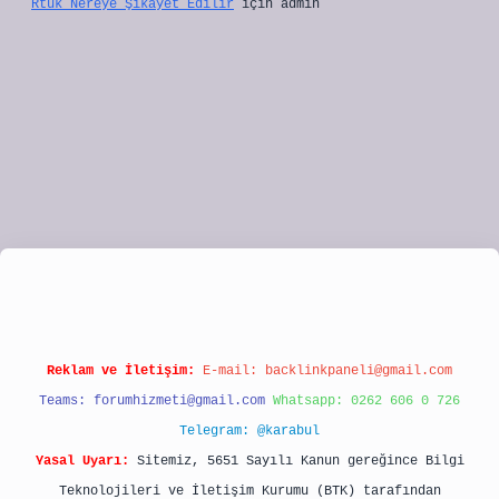
Rtük Nereye Şikayet Edilir
için
admin
ipbet
Reklam ve İletişim:
E-mail:
backlinkpaneli@gmail.com
Teams:
forumhizmeti@gmail.com
Whatsapp: 0262 606 0 726
Telegram: @karabul
Yasal Uyarı:
Sitemiz, 5651 Sayılı Kanun gereğince Bilgi
Teknolojileri ve İletişim Kurumu (BTK) tarafından