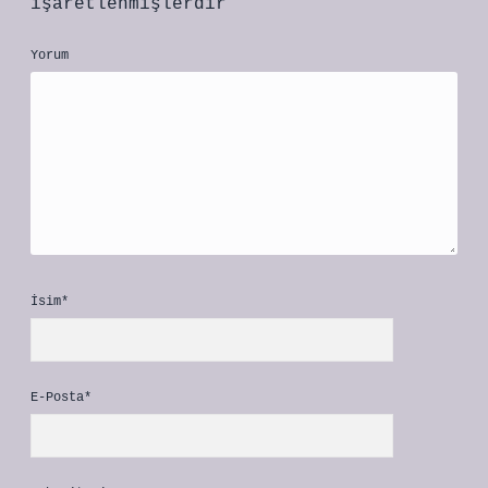
işaretlenmişlerdir
Yorum
İsim*
E-Posta*