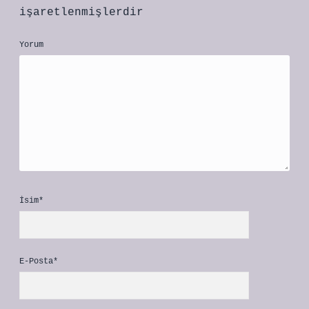
işaretlenmişlerdir
Yorum
İsim*
E-Posta*