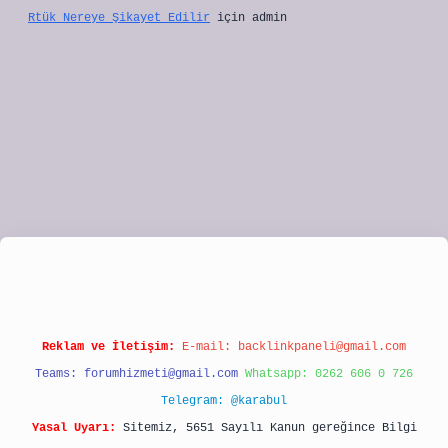
Rtük Nereye Şikayet Edilir
için
admin
ipbet
Reklam ve İletişim:
E-mail:
backlinkpaneli@gmail.com
Teams:
forumhizmeti@gmail.com
Whatsapp: 0262 606 0 726
Telegram: @karabul
Yasal Uyarı:
Sitemiz, 5651 Sayılı Kanun gereğince Bilgi