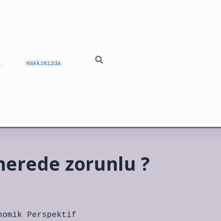
ı
Hakkımızda
nerede zorunlu ?
nomik Perspektif