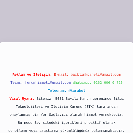
ipbet
Reklam ve İletişim:
E-mail:
backlinkpaneli@gmail.com
Teams:
forumhizmeti@gmail.com
Whatsapp: 0262 606 0 726
Telegram: @karabul
Yasal Uyarı:
Sitemiz, 5651 Sayılı Kanun gereğince Bilgi
Teknolojileri ve İletişim Kurumu (BTK) tarafından
onaylanmış bir Yer Sağlayıcı olarak hizmet vermektedir.
Bu nedenle, sitedeki içerikleri proaktif olarak
denetleme veya araştırma yükümlülüğümüz bulunmamaktadır.