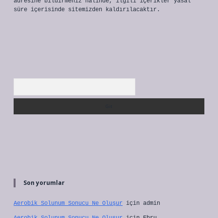
adresine bildirmeniz halinde, ilgili içerikler yasal
süre içerisinde sitemizden kaldırılacaktır.
Arama
Son yorumlar
Aerobik Solunum Sonucu Ne Oluşur
için
admin