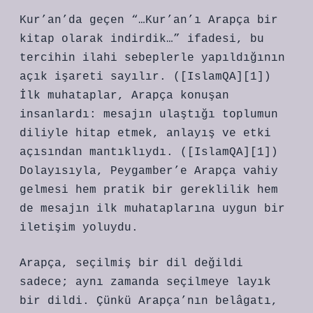
Kur’an’da geçen “…Kur’an’ı Arapça bir
kitap olarak indirdik…” ifadesi, bu
tercihin ilahi sebeplerle yapıldığının
açık işareti sayılır. ([IslamQA][1])
İlk muhataplar, Arapça konuşan
insanlardı: mesajın ulaştığı toplumun
diliyle hitap etmek, anlayış ve etki
açısından mantıklıydı. ([IslamQA][1])
Dolayısıyla, Peygamber’e Arapça vahiy
gelmesi hem pratik bir gereklilik hem
de mesajın ilk muhataplarına uygun bir
iletişim yoluydu.
Arapça, seçilmiş bir dil değildi
sadece; aynı zamanda seçilmeye layık
bir dildi. Çünkü Arapça’nın belâgatı,