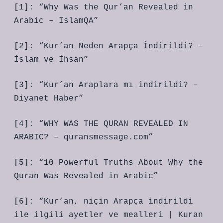
[1]: “Why Was the Qur’an Revealed in
Arabic – IslamQA”
[2]: “Kur’an Neden Arapça İndirildi? –
İslam ve İhsan”
[3]: “Kur’an Araplara mı indirildi? –
Diyanet Haber”
[4]: “WHY WAS THE QURAN REVEALED IN
ARABIC? – quransmessage.com”
[5]: “10 Powerful Truths About Why the
Quran Was Revealed in Arabic”
[6]: “Kur’an, niçin Arapça indirildi
ile ilgili ayetler ve mealleri | Kuran