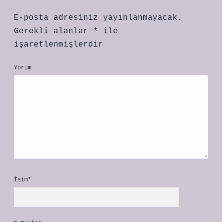
E-posta adresiniz yayınlanmayacak.
Gerekli alanlar
*
ile
işaretlenmişlerdir
Yorum
İsim*