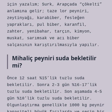
için yazalım; Surk, Arapçada “çökelti”
anlamına gelir; taze lor peyniri,
zeytinyağı, karabiber, fesleğen
yaprakları, pul biber, karanfil,
zahter, yenibahar, tarçın, kimyon,
muskat, sarımsak ve acı biber
salçasının karıştırılmasıyla yapılır.
Mihaliç peyniri suda bekletilir
mi?
Önce 12 saat %15’lik tuzlu suda
bekletilir. Sonra 2-3 gün %16-17’lik
tuzlu suda bekletilir. Son aşamada 4-5
gün %18’lik tuzlu suda bekletilir.
Olgunlaştırma genellikle 1000 kg peynir