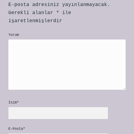
E-posta adresiniz yayınlanmayacak.
Gerekli alanlar
*
ile
işaretlenmişlerdir
Yorum
İsim*
E-Posta*