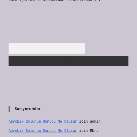
süre içerisinde sitemizden kaldırılacaktır.
Arama
Son yorumlar
Aerobik Solunum Sonucu Ne Oluşur
için
admin
Aerobik Solunum Sonucu Ne Oluşur
için
Ebru