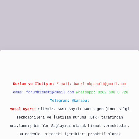
lipbet
Reklam ve İletişim:
E-mail:
backlinkpaneli@gmail.com
Teams:
forumhizmeti@gmail.com
Whatsapp: 0262 606 0 726
Telegram: @karabul
Yasal Uyarı:
Sitemiz, 5651 Sayılı Kanun gereğince Bilgi
Teknolojileri ve İletişim Kurumu (BTK) tarafından
onaylanmış bir Yer Sağlayıcı olarak hizmet vermektedir.
Bu nedenle, sitedeki içerikleri proaktif olarak