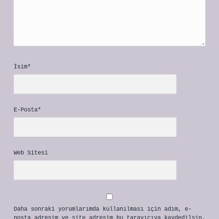
İsim*
E-Posta*
Web Sitesi
Daha sonraki yorumlarımda kullanılması için adım, e-
posta adresim ve site adresim bu tarayıcıya kaydedilsin.