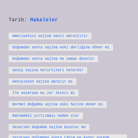
Tarih:
Makaleler
Ameliyatsız vajina nasıl daraltılır
Doğumdan sonra vajina eski darlığına döner mi
Doğumdan sonra vajina ne zaman düzelir
Geniş vajina belirtileri nelerdir
Genişleyen vajina daralır mı
İlk sezeryan mı zor ikinci mi
Normal doğumda vajina eski haline döner mi
Rahimdeki yırtılması neden olur
Sezaryen doğumda vajina bozulur mu
Sezaryen doğumdan sonra rahim ne kadar sürede