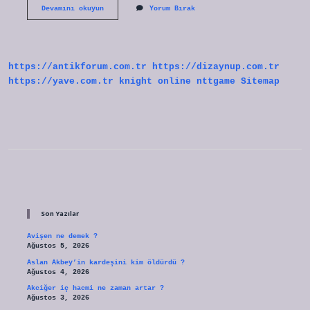
Izmir
Devamını okuyun
Yorum Bırak
Hayvanat
Bahçesi
Giriş
Ücreti
Ne
https://antikforum.com.tr
https://dizaynup.com.tr
Kadar
https://yave.com.tr
knight online
nttgame
Sitemap
Sidebar
Son Yazılar
Avişen ne demek ?
Ağustos 5, 2026
Aslan Akbey’in kardeşini kim öldürdü ?
Ağustos 4, 2026
Akciğer iç hacmi ne zaman artar ?
Ağustos 3, 2026