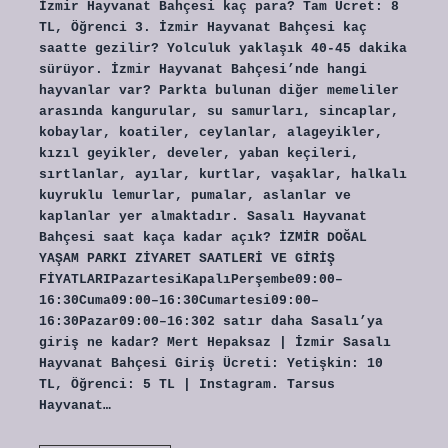
İzmir Hayvanat Bahçesi kaç para? Tam Ücret: 8
TL, Öğrenci 3. İzmir Hayvanat Bahçesi kaç
saatte gezilir? Yolculuk yaklaşık 40-45 dakika
sürüyor. İzmir Hayvanat Bahçesi’nde hangi
hayvanlar var? Parkta bulunan diğer memeliler
arasında kangurular, su samurları, sincaplar,
kobaylar, koatiler, ceylanlar, alageyikler,
kızıl geyikler, develer, yaban keçileri,
sırtlanlar, ayılar, kurtlar, vaşaklar, halkalı
kuyruklu lemurlar, pumalar, aslanlar ve
kaplanlar yer almaktadır. Sasalı Hayvanat
Bahçesi saat kaça kadar açık? İZMİR DOĞAL
YAŞAM PARKI ZİYARET SAATLERİ VE GİRİŞ
FİYATLARIPazartesiKapalıPerşembe09:00–
16:30Cuma09:00–16:30Cumartesi09:00–
16:30Pazar09:00–16:302 satır daha Sasalı’ya
giriş ne kadar? Mert Hepaksaz | İzmir Sasalı
Hayvanat Bahçesi Giriş Ücreti: Yetişkin: 10
TL, Öğrenci: 5 TL | Instagram. Tarsus
Hayvanat…