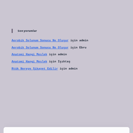
Son yorumlar
Aerobik Solunum Sonucu Ne Oluşur
için
admin
Aerobik Solunum Sonucu Ne Oluşur
için
Ebru
Anatomi Hangi Meslek
için
admin
Anatomi Hangi Meslek
için
Işıktaş
Rtük Nereye Şikayet Edilir
için
admin
tulipbet