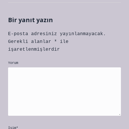
Bir yanıt yazın
E-posta adresiniz yayınlanmayacak.
Gerekli alanlar
*
ile
işaretlenmişlerdir
Yorum
İsim*