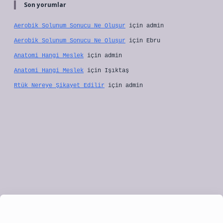
Son yorumlar
Aerobik Solunum Sonucu Ne Oluşur
için
admin
Aerobik Solunum Sonucu Ne Oluşur
için
Ebru
Anatomi Hangi Meslek
için
admin
Anatomi Hangi Meslek
için
Işıktaş
Rtük Nereye Şikayet Edilir
için
admin
ulipbet