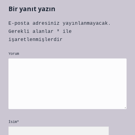
Bir yanıt yazın
E-posta adresiniz yayınlanmayacak.
Gerekli alanlar
*
ile
işaretlenmişlerdir
Yorum
İsim*