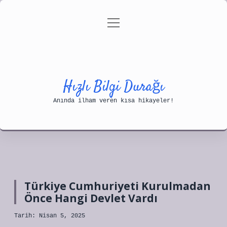
menüyü
Anasayfa
Gizlilik Politikası
aç
Yasal Uyarı
Hakkımızda
Hızlı Bilgi Durağı
Anında ilham veren kısa hikayeler!
Türkiye Cumhuriyeti Kurulmadan
Önce Hangi Devlet Vardı
Tarih: Nisan 5, 2025