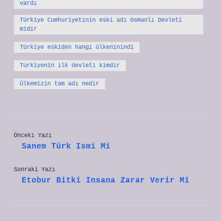
vardı
Türkiye Cumhuriyetinin eski adı Osmanlı Devleti
midir
Türkiye eskiden hangi ülkeninindi
Türkiyenin ilk devleti kimdir
Ülkemizin tam adı nedir
Önceki Yazı
Sanem Türk Ismi Mi
Sonraki Yazı
Etobur Bitki Insana Zarar Verir Mi