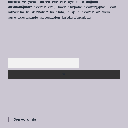
Hukuka ve yasal düzenlemelere aykırı olduğunu
düşündüğünüz içerikleri,
backlinkpanelicomtr@gmail.com
adresine bildirmeniz halinde, ilgili içerikler yasal
süre içerisinde sitemizden kaldırılacaktır.
Arama
Son yorumlar