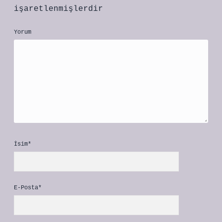
işaretlenmişlerdir
Yorum
İsim*
E-Posta*