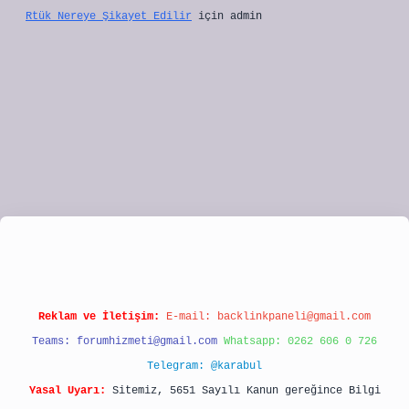
Rtük Nereye Şikayet Edilir
için
admin
ulipbet
Reklam ve İletişim:
E-mail:
backlinkpaneli@gmail.com
Teams:
forumhizmeti@gmail.com
Whatsapp: 0262 606 0 726
Telegram: @karabul
Yasal Uyarı:
Sitemiz, 5651 Sayılı Kanun gereğince Bilgi