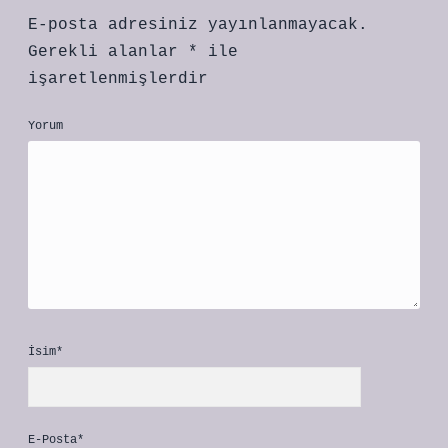
E-posta adresiniz yayınlanmayacak.
Gerekli alanlar
*
ile
işaretlenmişlerdir
Yorum
İsim*
E-Posta*