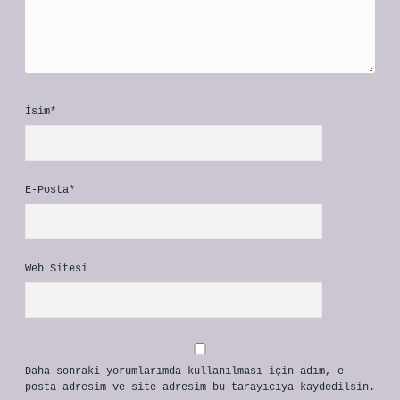
İsim*
E-Posta*
Web Sitesi
Daha sonraki yorumlarımda kullanılması için adım, e-
posta adresim ve site adresim bu tarayıcıya kaydedilsin.