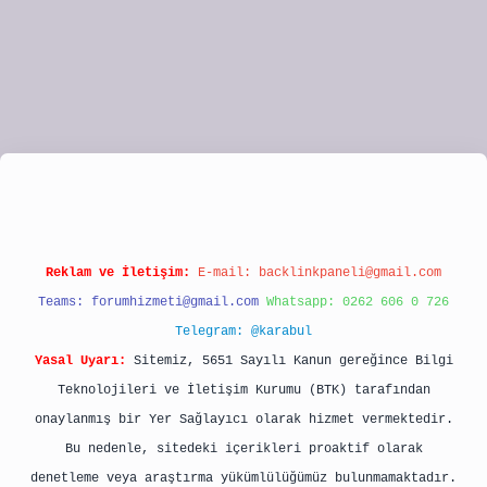
ipbet
Reklam ve İletişim:
E-mail:
backlinkpaneli@gmail.com
Teams:
forumhizmeti@gmail.com
Whatsapp: 0262 606 0 726
Telegram: @karabul
Yasal Uyarı:
Sitemiz, 5651 Sayılı Kanun gereğince Bilgi
Teknolojileri ve İletişim Kurumu (BTK) tarafından
onaylanmış bir Yer Sağlayıcı olarak hizmet vermektedir.
Bu nedenle, sitedeki içerikleri proaktif olarak
denetleme veya araştırma yükümlülüğümüz bulunmamaktadır.